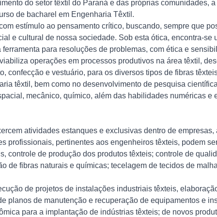
imento do setor têxtil do Paraná e das próprias comunidades, 
urso de bacharel em Engenharia Têxtil.
com estímulo ao pensamento crítico, buscando, sempre que poss
al e cultural de nossa sociedade. Sob esta ótica, encontra-se 
a ferramenta para resoluções de problemas, com ética e sensib
viabiliza operações em processos produtivos na área têxtil, des
, confecção e vestuário, para os diversos tipos de fibras têxtei
ria têxtil, bem como no desenvolvimento de pesquisa científica
pacial, mecânico, químico, além das habilidades numéricas e e
xercem atividades estanques e exclusivas dentro de empresas, 
s profissionais, pertinentes aos engenheiros têxteis, podem ser
s, controle de produção dos produtos têxteis; controle de qualid
ão de fibras naturais e químicas; tecelagem de tecidos de malha; 
ecução de projetos de instalações industriais têxteis, elabora
 de planos de manutenção e recuperação de equipamentos e inst
ômica para a implantação de indústrias têxteis; de novos produ