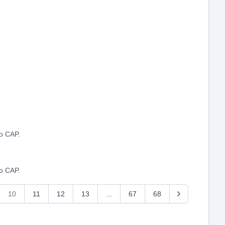
.
do CAP.
do CAP.
10
11
12
13
...
67
68