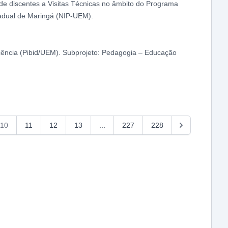
 de discentes a Visitas Técnicas no âmbito do Programa
tadual de Maringá (NIP-UEM).
Docência (Pibid/UEM). Subprojeto: Pedagogia – Educação
10
11
12
13
...
227
228