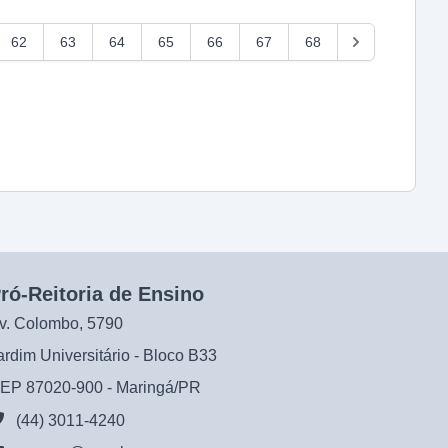
62
63
64
65
66
67
68
ró-Reitoria de Ensino
v. Colombo, 5790
ardim Universitário - Bloco B33
EP 87020-900 - Maringá/PR
(44) 3011-4240