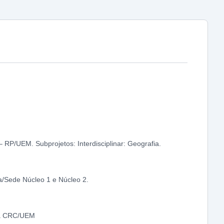
 RP/UEM. Subprojetos: Interdisciplinar: Geografia.
a/Sede Núcleo 1 e Núcleo 2.
gia CRC/UEM