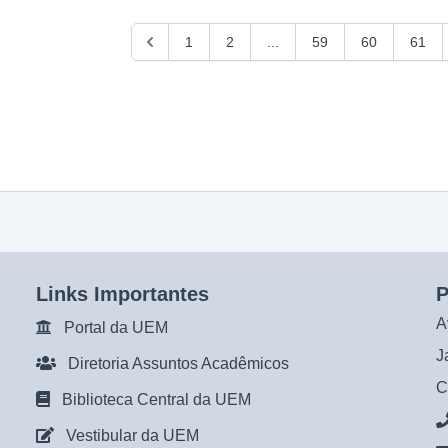
1
2
...
59
60
61
Links Importantes
P
A
Portal da UEM
J
Diretoria Assuntos Acadêmicos
C
Biblioteca Central da UEM
Vestibular da UEM