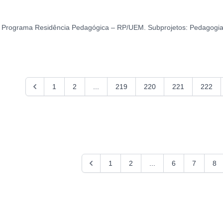
do Programa Residência Pedagógica – RP/UEM. Subprojetos: Pedagogia
1
2
...
219
220
221
222
1
2
...
6
7
8