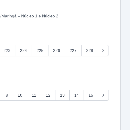
/Maringá – Núcleo 1 e Núcleo 2
223
224
225
226
227
228
9
10
11
12
13
14
15