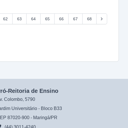
62
63
64
65
66
67
68
ró-Reitoria de Ensino
v. Colombo, 5790
ardim Universitário - Bloco B33
EP 87020-900 - Maringá/PR
(44) 3011-4240