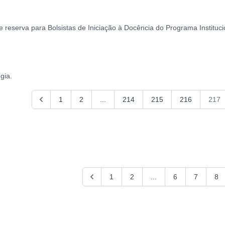
reserva para Bolsistas de Iniciação à Docência do Programa Instituci
gia.
1
2
...
214
215
216
217
1
2
...
6
7
8