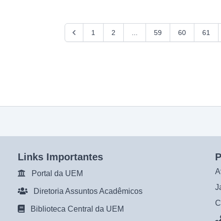
1
2
...
59
60
61
Links Importantes
P
A
Portal da UEM
J
Diretoria Assuntos Acadêmicos
C
Biblioteca Central da UEM