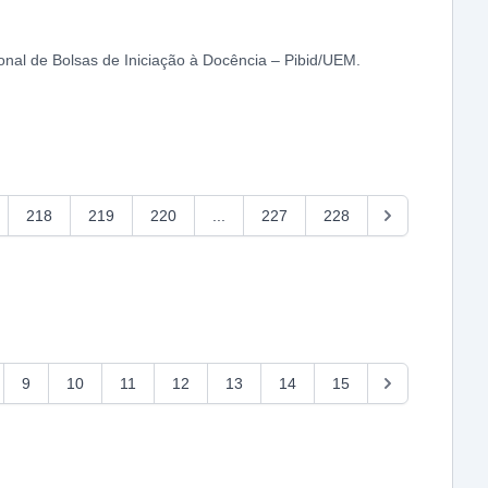
onal de Bolsas de Iniciação à Docência – Pibid/UEM.
218
219
220
...
227
228
9
10
11
12
13
14
15